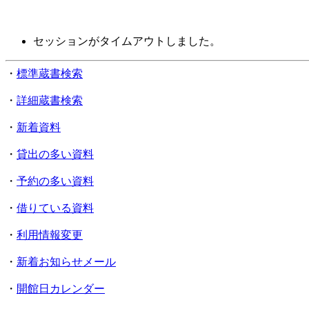
セッションがタイムアウトしました。
・
標準蔵書検索
・
詳細蔵書検索
・
新着資料
・
貸出の多い資料
・
予約の多い資料
・
借りている資料
・
利用情報変更
・
新着お知らせメール
・
開館日カレンダー