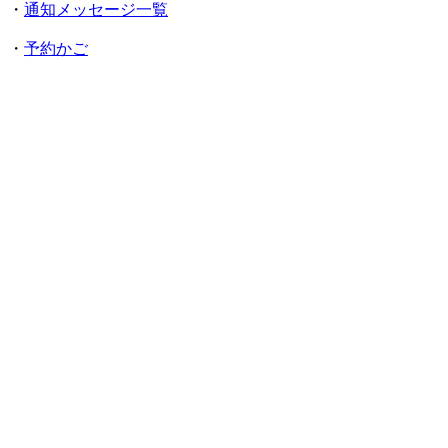
・
通知メッセージ一覧
・
予約かご