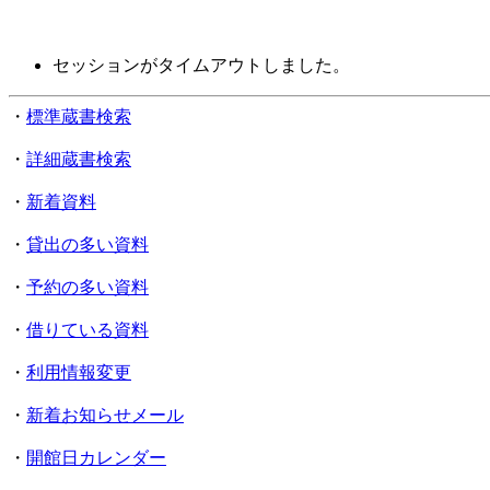
セッションがタイムアウトしました。
・
標準蔵書検索
・
詳細蔵書検索
・
新着資料
・
貸出の多い資料
・
予約の多い資料
・
借りている資料
・
利用情報変更
・
新着お知らせメール
・
開館日カレンダー