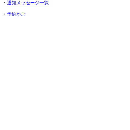
・
通知メッセージ一覧
・
予約かご