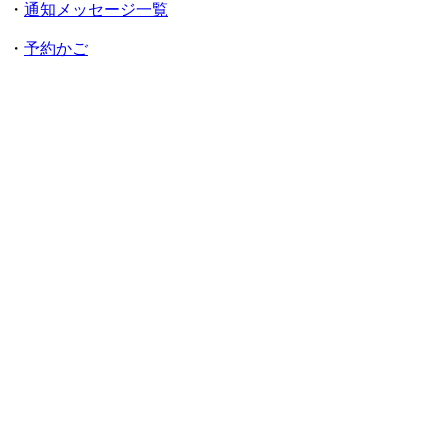
・
通知メッセージ一覧
・
予約かご