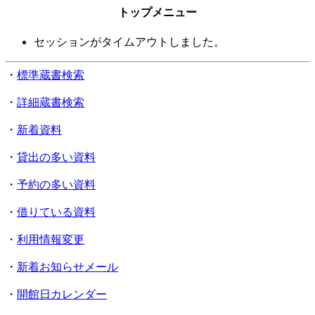
トップメニュー
セッションがタイムアウトしました。
・
標準蔵書検索
・
詳細蔵書検索
・
新着資料
・
貸出の多い資料
・
予約の多い資料
・
借りている資料
・
利用情報変更
・
新着お知らせメール
・
開館日カレンダー