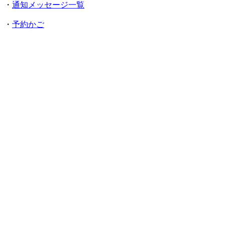
・
通知メッセージ一覧
・
予約かご