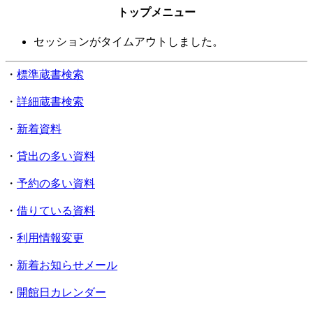
トップメニュー
セッションがタイムアウトしました。
・
標準蔵書検索
・
詳細蔵書検索
・
新着資料
・
貸出の多い資料
・
予約の多い資料
・
借りている資料
・
利用情報変更
・
新着お知らせメール
・
開館日カレンダー