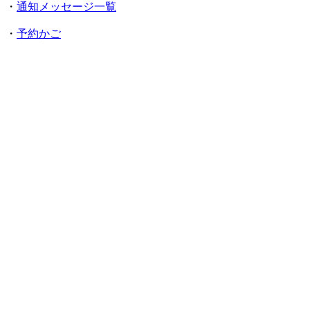
・
通知メッセージ一覧
・
予約かご