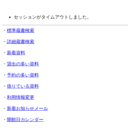
セッションがタイムアウトしました。
・
標準蔵書検索
・
詳細蔵書検索
・
新着資料
・
貸出の多い資料
・
予約の多い資料
・
借りている資料
・
利用情報変更
・
新着お知らせメール
・
開館日カレンダー