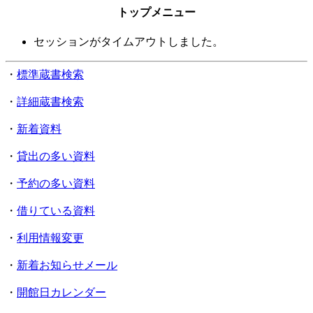
トップメニュー
セッションがタイムアウトしました。
・
標準蔵書検索
・
詳細蔵書検索
・
新着資料
・
貸出の多い資料
・
予約の多い資料
・
借りている資料
・
利用情報変更
・
新着お知らせメール
・
開館日カレンダー