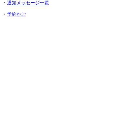
・
通知メッセージ一覧
・
予約かご