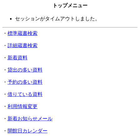
トップメニュー
セッションがタイムアウトしました。
・
標準蔵書検索
・
詳細蔵書検索
・
新着資料
・
貸出の多い資料
・
予約の多い資料
・
借りている資料
・
利用情報変更
・
新着お知らせメール
・
開館日カレンダー