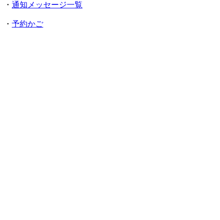
・
通知メッセージ一覧
・
予約かご