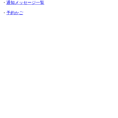
・
通知メッセージ一覧
・
予約かご