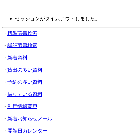
セッションがタイムアウトしました。
・
標準蔵書検索
・
詳細蔵書検索
・
新着資料
・
貸出の多い資料
・
予約の多い資料
・
借りている資料
・
利用情報変更
・
新着お知らせメール
・
開館日カレンダー