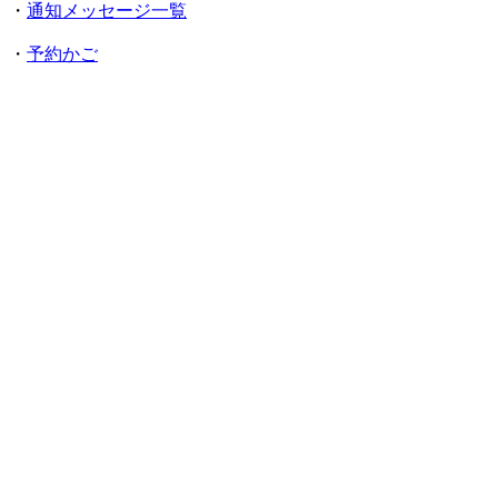
・
通知メッセージ一覧
・
予約かご