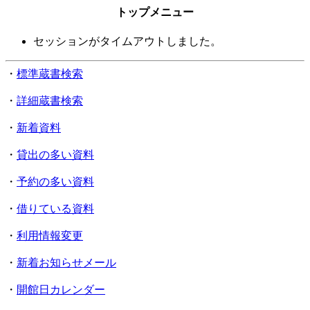
トップメニュー
セッションがタイムアウトしました。
・
標準蔵書検索
・
詳細蔵書検索
・
新着資料
・
貸出の多い資料
・
予約の多い資料
・
借りている資料
・
利用情報変更
・
新着お知らせメール
・
開館日カレンダー