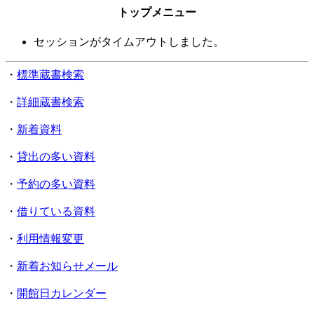
トップメニュー
セッションがタイムアウトしました。
・
標準蔵書検索
・
詳細蔵書検索
・
新着資料
・
貸出の多い資料
・
予約の多い資料
・
借りている資料
・
利用情報変更
・
新着お知らせメール
・
開館日カレンダー