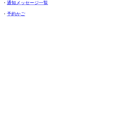
・
通知メッセージ一覧
・
予約かご