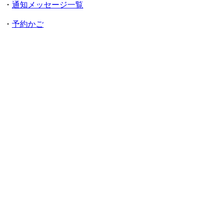
・
通知メッセージ一覧
・
予約かご