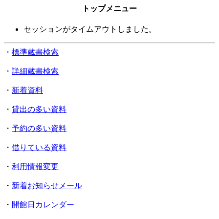
トップメニュー
セッションがタイムアウトしました。
・
標準蔵書検索
・
詳細蔵書検索
・
新着資料
・
貸出の多い資料
・
予約の多い資料
・
借りている資料
・
利用情報変更
・
新着お知らせメール
・
開館日カレンダー