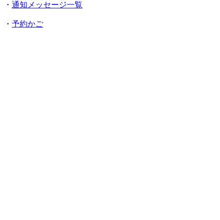
・
通知メッセージ一覧
・
予約かご