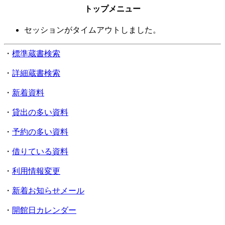
トップメニュー
セッションがタイムアウトしました。
・
標準蔵書検索
・
詳細蔵書検索
・
新着資料
・
貸出の多い資料
・
予約の多い資料
・
借りている資料
・
利用情報変更
・
新着お知らせメール
・
開館日カレンダー