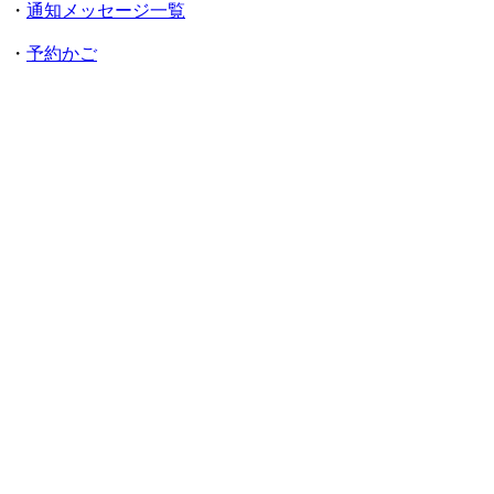
・
通知メッセージ一覧
・
予約かご