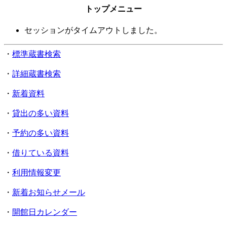
トップメニュー
セッションがタイムアウトしました。
・
標準蔵書検索
・
詳細蔵書検索
・
新着資料
・
貸出の多い資料
・
予約の多い資料
・
借りている資料
・
利用情報変更
・
新着お知らせメール
・
開館日カレンダー