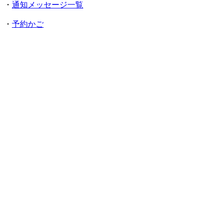
・
通知メッセージ一覧
・
予約かご