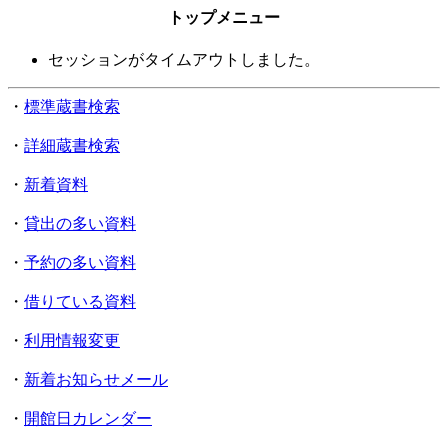
トップメニュー
セッションがタイムアウトしました。
・
標準蔵書検索
・
詳細蔵書検索
・
新着資料
・
貸出の多い資料
・
予約の多い資料
・
借りている資料
・
利用情報変更
・
新着お知らせメール
・
開館日カレンダー