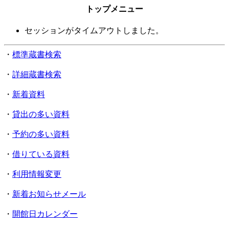
トップメニュー
セッションがタイムアウトしました。
・
標準蔵書検索
・
詳細蔵書検索
・
新着資料
・
貸出の多い資料
・
予約の多い資料
・
借りている資料
・
利用情報変更
・
新着お知らせメール
・
開館日カレンダー