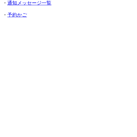
・
通知メッセージ一覧
・
予約かご