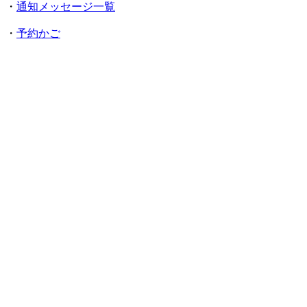
・
通知メッセージ一覧
・
予約かご