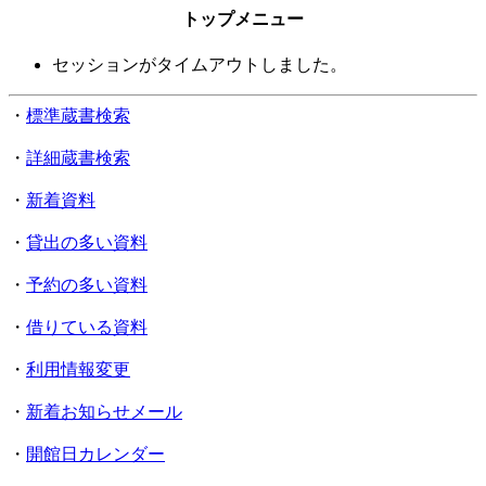
トップメニュー
セッションがタイムアウトしました。
・
標準蔵書検索
・
詳細蔵書検索
・
新着資料
・
貸出の多い資料
・
予約の多い資料
・
借りている資料
・
利用情報変更
・
新着お知らせメール
・
開館日カレンダー