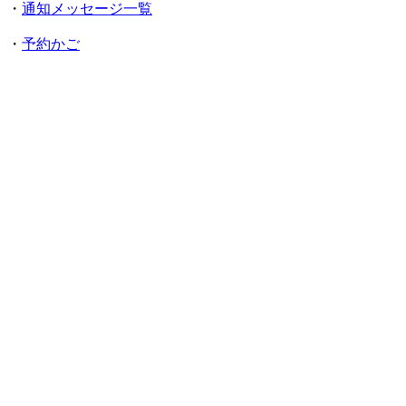
・
通知メッセージ一覧
・
予約かご