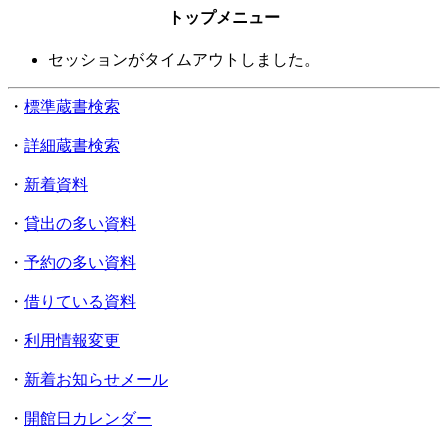
トップメニュー
セッションがタイムアウトしました。
・
標準蔵書検索
・
詳細蔵書検索
・
新着資料
・
貸出の多い資料
・
予約の多い資料
・
借りている資料
・
利用情報変更
・
新着お知らせメール
・
開館日カレンダー