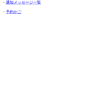
・
通知メッセージ一覧
・
予約かご