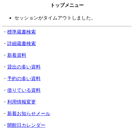
トップメニュー
セッションがタイムアウトしました。
・
標準蔵書検索
・
詳細蔵書検索
・
新着資料
・
貸出の多い資料
・
予約の多い資料
・
借りている資料
・
利用情報変更
・
新着お知らせメール
・
開館日カレンダー