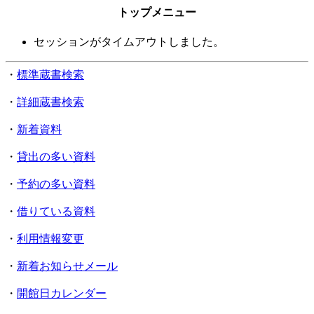
トップメニュー
セッションがタイムアウトしました。
・
標準蔵書検索
・
詳細蔵書検索
・
新着資料
・
貸出の多い資料
・
予約の多い資料
・
借りている資料
・
利用情報変更
・
新着お知らせメール
・
開館日カレンダー