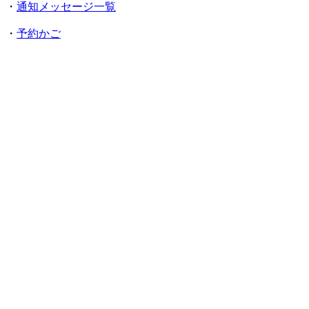
・
通知メッセージ一覧
・
予約かご