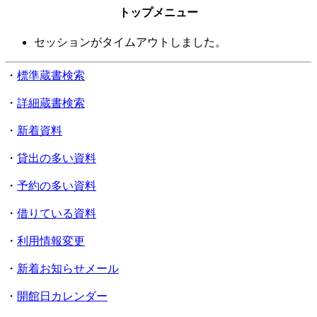
トップメニュー
セッションがタイムアウトしました。
・
標準蔵書検索
・
詳細蔵書検索
・
新着資料
・
貸出の多い資料
・
予約の多い資料
・
借りている資料
・
利用情報変更
・
新着お知らせメール
・
開館日カレンダー