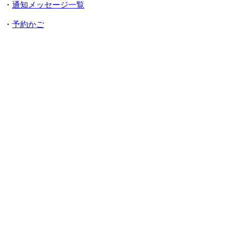
・
通知メッセージ一覧
・
予約かご