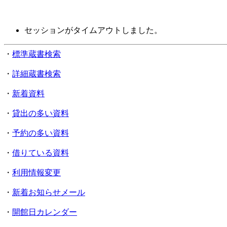
セッションがタイムアウトしました。
・
標準蔵書検索
・
詳細蔵書検索
・
新着資料
・
貸出の多い資料
・
予約の多い資料
・
借りている資料
・
利用情報変更
・
新着お知らせメール
・
開館日カレンダー