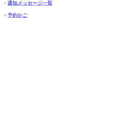
・
通知メッセージ一覧
・
予約かご