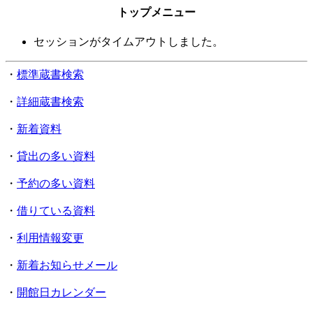
トップメニュー
セッションがタイムアウトしました。
・
標準蔵書検索
・
詳細蔵書検索
・
新着資料
・
貸出の多い資料
・
予約の多い資料
・
借りている資料
・
利用情報変更
・
新着お知らせメール
・
開館日カレンダー