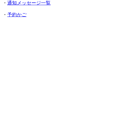
・
通知メッセージ一覧
・
予約かご