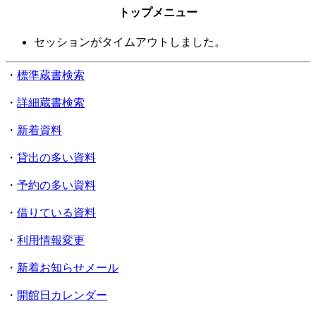
トップメニュー
セッションがタイムアウトしました。
・
標準蔵書検索
・
詳細蔵書検索
・
新着資料
・
貸出の多い資料
・
予約の多い資料
・
借りている資料
・
利用情報変更
・
新着お知らせメール
・
開館日カレンダー