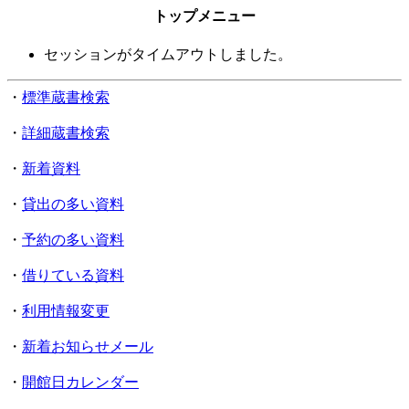
トップメニュー
セッションがタイムアウトしました。
・
標準蔵書検索
・
詳細蔵書検索
・
新着資料
・
貸出の多い資料
・
予約の多い資料
・
借りている資料
・
利用情報変更
・
新着お知らせメール
・
開館日カレンダー