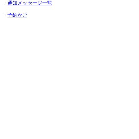
・
通知メッセージ一覧
・
予約かご