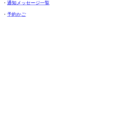
・
通知メッセージ一覧
・
予約かご