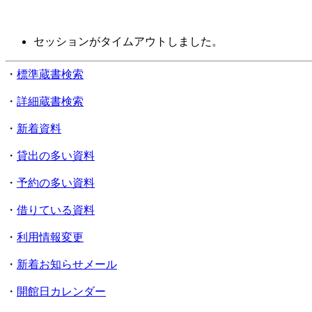
セッションがタイムアウトしました。
・
標準蔵書検索
・
詳細蔵書検索
・
新着資料
・
貸出の多い資料
・
予約の多い資料
・
借りている資料
・
利用情報変更
・
新着お知らせメール
・
開館日カレンダー