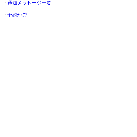
・
通知メッセージ一覧
・
予約かご