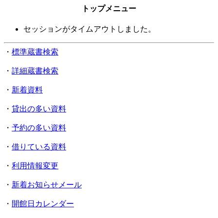
トップメニュー
セッションがタイムアウトしました。
・
標準蔵書検索
・
詳細蔵書検索
・
新着資料
・
貸出の多い資料
・
予約の多い資料
・
借りている資料
・
利用情報変更
・
新着お知らせメール
・
開館日カレンダー