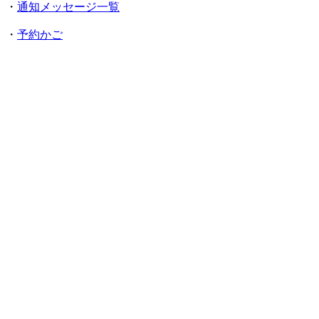
・
通知メッセージ一覧
・
予約かご