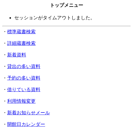
トップメニュー
セッションがタイムアウトしました。
・
標準蔵書検索
・
詳細蔵書検索
・
新着資料
・
貸出の多い資料
・
予約の多い資料
・
借りている資料
・
利用情報変更
・
新着お知らせメール
・
開館日カレンダー