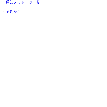
・
通知メッセージ一覧
・
予約かご