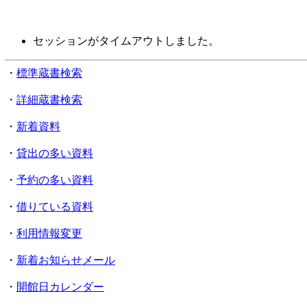
セッションがタイムアウトしました。
・
標準蔵書検索
・
詳細蔵書検索
・
新着資料
・
貸出の多い資料
・
予約の多い資料
・
借りている資料
・
利用情報変更
・
新着お知らせメール
・
開館日カレンダー