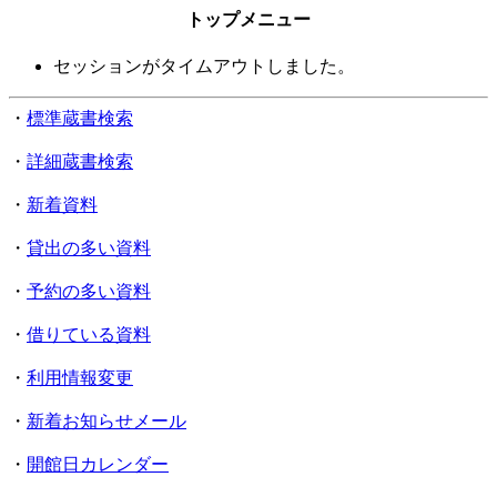
トップメニュー
セッションがタイムアウトしました。
・
標準蔵書検索
・
詳細蔵書検索
・
新着資料
・
貸出の多い資料
・
予約の多い資料
・
借りている資料
・
利用情報変更
・
新着お知らせメール
・
開館日カレンダー