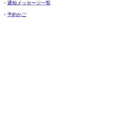
・
通知メッセージ一覧
・
予約かご