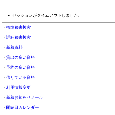
セッションがタイムアウトしました。
・
標準蔵書検索
・
詳細蔵書検索
・
新着資料
・
貸出の多い資料
・
予約の多い資料
・
借りている資料
・
利用情報変更
・
新着お知らせメール
・
開館日カレンダー