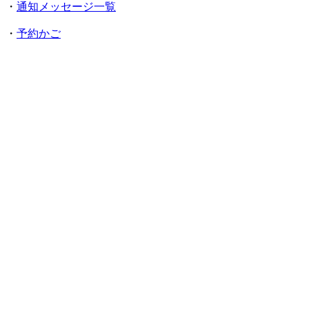
・
通知メッセージ一覧
・
予約かご