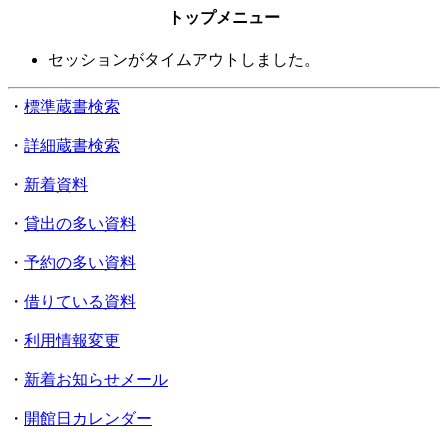
トップメニュー
セッションがタイムアウトしました。
・
標準蔵書検索
・
詳細蔵書検索
・
新着資料
・
貸出の多い資料
・
予約の多い資料
・
借りている資料
・
利用情報変更
・
新着お知らせメール
・
開館日カレンダー