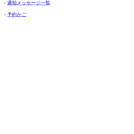
・
通知メッセージ一覧
・
予約かご