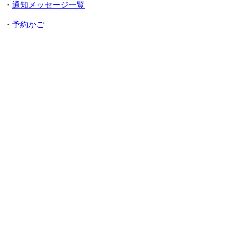
・
通知メッセージ一覧
・
予約かご