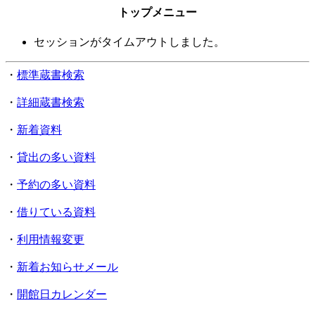
トップメニュー
セッションがタイムアウトしました。
・
標準蔵書検索
・
詳細蔵書検索
・
新着資料
・
貸出の多い資料
・
予約の多い資料
・
借りている資料
・
利用情報変更
・
新着お知らせメール
・
開館日カレンダー