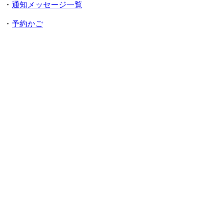
・
通知メッセージ一覧
・
予約かご