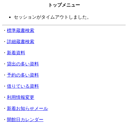
トップメニュー
セッションがタイムアウトしました。
・
標準蔵書検索
・
詳細蔵書検索
・
新着資料
・
貸出の多い資料
・
予約の多い資料
・
借りている資料
・
利用情報変更
・
新着お知らせメール
・
開館日カレンダー