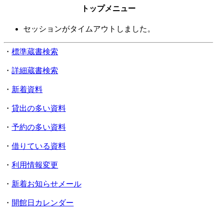
トップメニュー
セッションがタイムアウトしました。
・
標準蔵書検索
・
詳細蔵書検索
・
新着資料
・
貸出の多い資料
・
予約の多い資料
・
借りている資料
・
利用情報変更
・
新着お知らせメール
・
開館日カレンダー