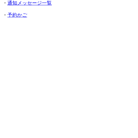
・
通知メッセージ一覧
・
予約かご