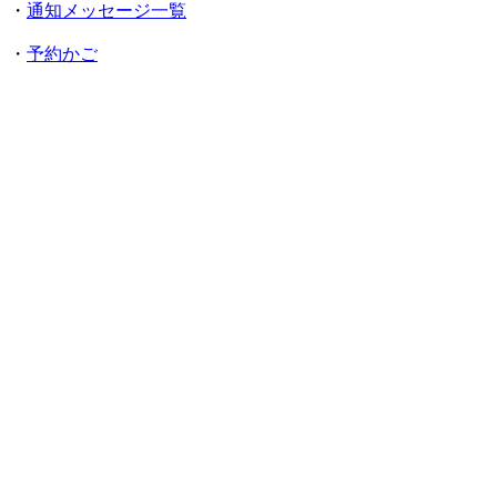
・
通知メッセージ一覧
・
予約かご