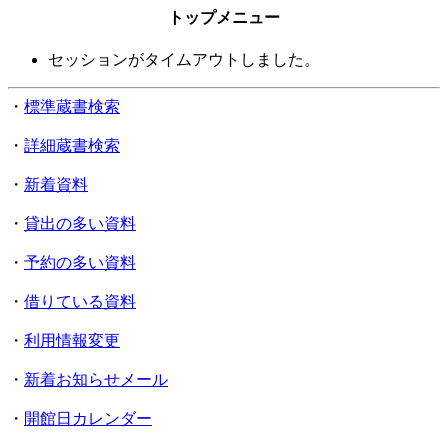
トップメニュー
セッションがタイムアウトしました。
・
標準蔵書検索
・
詳細蔵書検索
・
新着資料
・
貸出の多い資料
・
予約の多い資料
・
借りている資料
・
利用情報変更
・
新着お知らせメール
・
開館日カレンダー