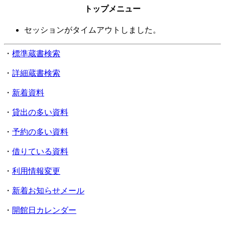
トップメニュー
セッションがタイムアウトしました。
・
標準蔵書検索
・
詳細蔵書検索
・
新着資料
・
貸出の多い資料
・
予約の多い資料
・
借りている資料
・
利用情報変更
・
新着お知らせメール
・
開館日カレンダー