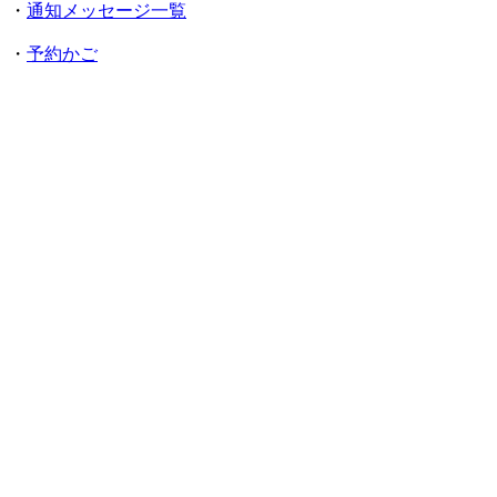
・
通知メッセージ一覧
・
予約かご