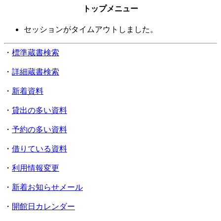
トップメニュー
セッションがタイムアウトしました。
・
標準蔵書検索
・
詳細蔵書検索
・
新着資料
・
貸出の多い資料
・
予約の多い資料
・
借りている資料
・
利用情報変更
・
新着お知らせメール
・
開館日カレンダー