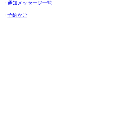
・
通知メッセージ一覧
・
予約かご