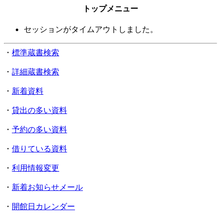
トップメニュー
セッションがタイムアウトしました。
・
標準蔵書検索
・
詳細蔵書検索
・
新着資料
・
貸出の多い資料
・
予約の多い資料
・
借りている資料
・
利用情報変更
・
新着お知らせメール
・
開館日カレンダー