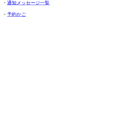
・
通知メッセージ一覧
・
予約かご