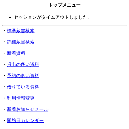
トップメニュー
セッションがタイムアウトしました。
・
標準蔵書検索
・
詳細蔵書検索
・
新着資料
・
貸出の多い資料
・
予約の多い資料
・
借りている資料
・
利用情報変更
・
新着お知らせメール
・
開館日カレンダー