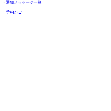
・
通知メッセージ一覧
・
予約かご