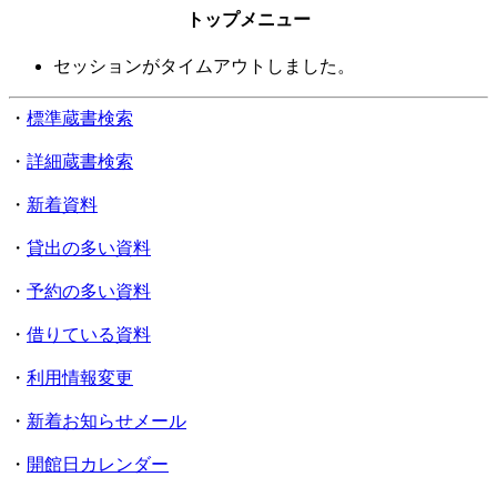
トップメニュー
セッションがタイムアウトしました。
・
標準蔵書検索
・
詳細蔵書検索
・
新着資料
・
貸出の多い資料
・
予約の多い資料
・
借りている資料
・
利用情報変更
・
新着お知らせメール
・
開館日カレンダー