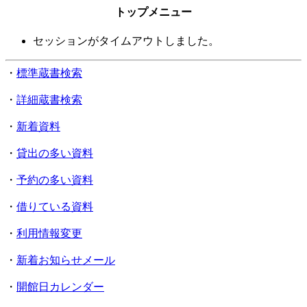
トップメニュー
セッションがタイムアウトしました。
・
標準蔵書検索
・
詳細蔵書検索
・
新着資料
・
貸出の多い資料
・
予約の多い資料
・
借りている資料
・
利用情報変更
・
新着お知らせメール
・
開館日カレンダー