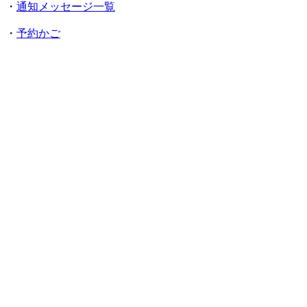
・
通知メッセージ一覧
・
予約かご