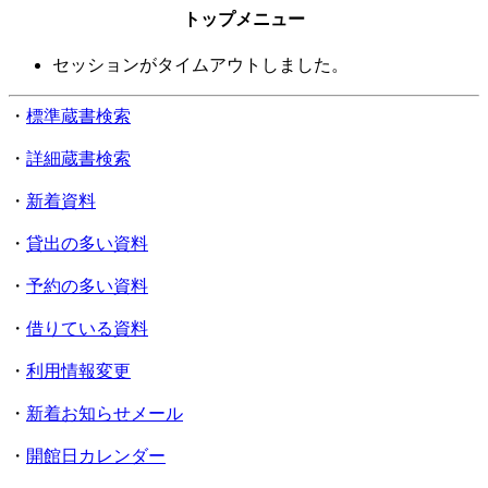
トップメニュー
セッションがタイムアウトしました。
・
標準蔵書検索
・
詳細蔵書検索
・
新着資料
・
貸出の多い資料
・
予約の多い資料
・
借りている資料
・
利用情報変更
・
新着お知らせメール
・
開館日カレンダー