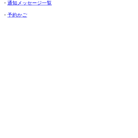
・
通知メッセージ一覧
・
予約かご