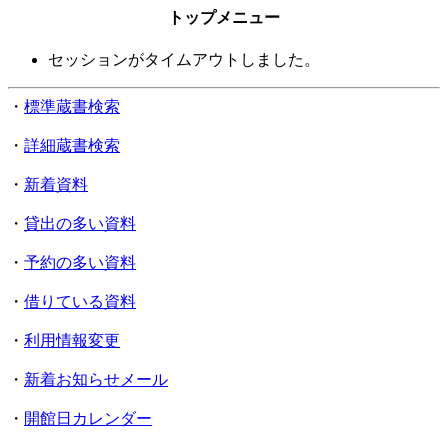
トップメニュー
セッションがタイムアウトしました。
・
標準蔵書検索
・
詳細蔵書検索
・
新着資料
・
貸出の多い資料
・
予約の多い資料
・
借りている資料
・
利用情報変更
・
新着お知らせメール
・
開館日カレンダー