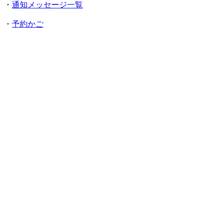
・
通知メッセージ一覧
・
予約かご