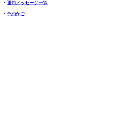
・
通知メッセージ一覧
・
予約かご