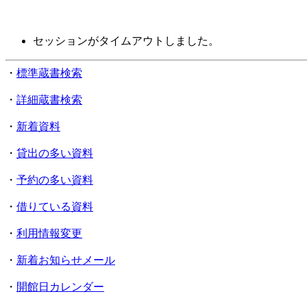
セッションがタイムアウトしました。
・
標準蔵書検索
・
詳細蔵書検索
・
新着資料
・
貸出の多い資料
・
予約の多い資料
・
借りている資料
・
利用情報変更
・
新着お知らせメール
・
開館日カレンダー