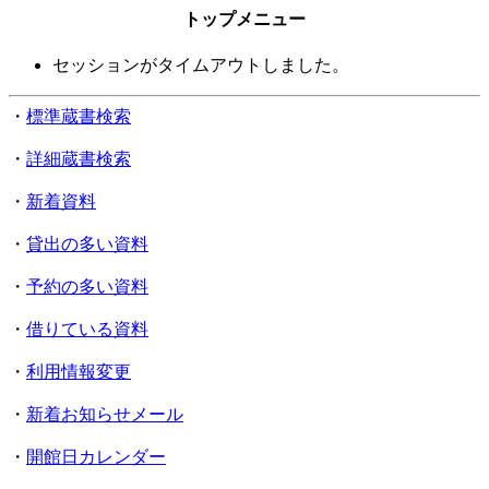
トップメニュー
セッションがタイムアウトしました。
・
標準蔵書検索
・
詳細蔵書検索
・
新着資料
・
貸出の多い資料
・
予約の多い資料
・
借りている資料
・
利用情報変更
・
新着お知らせメール
・
開館日カレンダー