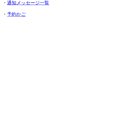
・
通知メッセージ一覧
・
予約かご