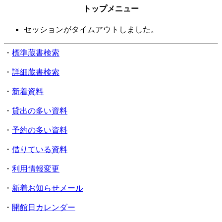
トップメニュー
セッションがタイムアウトしました。
・
標準蔵書検索
・
詳細蔵書検索
・
新着資料
・
貸出の多い資料
・
予約の多い資料
・
借りている資料
・
利用情報変更
・
新着お知らせメール
・
開館日カレンダー