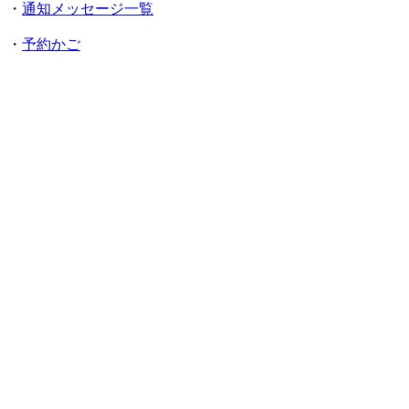
・
通知メッセージ一覧
・
予約かご