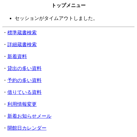
トップメニュー
セッションがタイムアウトしました。
・
標準蔵書検索
・
詳細蔵書検索
・
新着資料
・
貸出の多い資料
・
予約の多い資料
・
借りている資料
・
利用情報変更
・
新着お知らせメール
・
開館日カレンダー