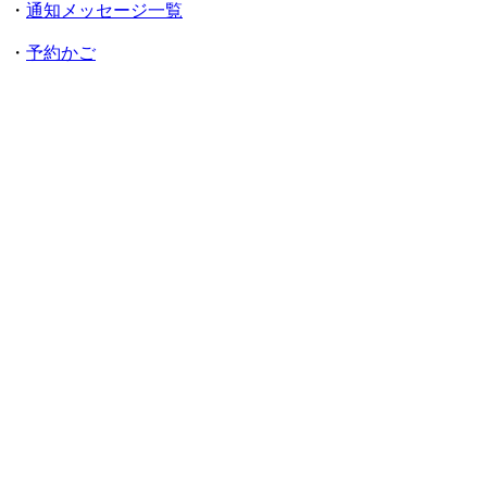
・
通知メッセージ一覧
・
予約かご