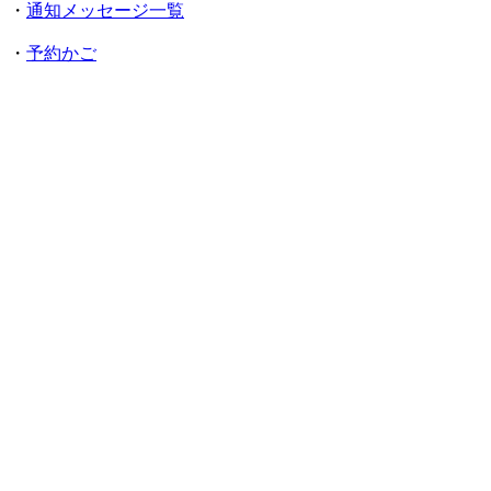
・
通知メッセージ一覧
・
予約かご