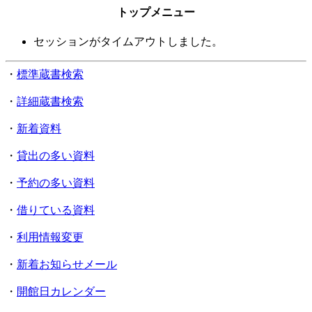
トップメニュー
セッションがタイムアウトしました。
・
標準蔵書検索
・
詳細蔵書検索
・
新着資料
・
貸出の多い資料
・
予約の多い資料
・
借りている資料
・
利用情報変更
・
新着お知らせメール
・
開館日カレンダー