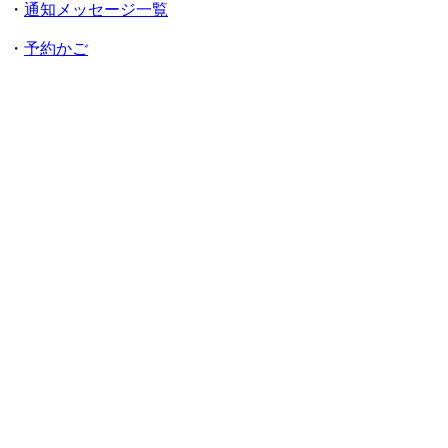
・
通知メッセージ一覧
・
予約かご