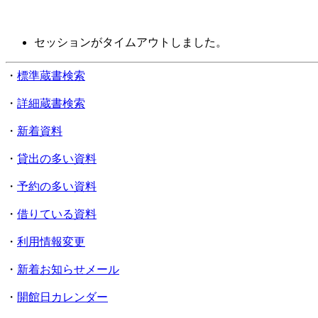
セッションがタイムアウトしました。
・
標準蔵書検索
・
詳細蔵書検索
・
新着資料
・
貸出の多い資料
・
予約の多い資料
・
借りている資料
・
利用情報変更
・
新着お知らせメール
・
開館日カレンダー