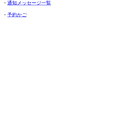
・
通知メッセージ一覧
・
予約かご