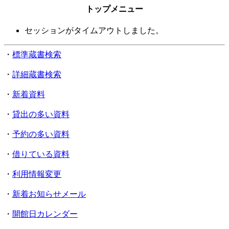
トップメニュー
セッションがタイムアウトしました。
・
標準蔵書検索
・
詳細蔵書検索
・
新着資料
・
貸出の多い資料
・
予約の多い資料
・
借りている資料
・
利用情報変更
・
新着お知らせメール
・
開館日カレンダー